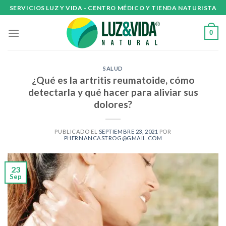
Skip
SERVICIOS LUZ Y VIDA - CENTRO MÉDICO Y TIENDA NATURISTA
to
content
0
SALUD
¿Qué es la artritis reumatoide, cómo
detectarla y qué hacer para aliviar sus
dolores?
PUBLICADO EL
SEPTIEMBRE 23, 2021
POR
PHERNANCASTROG@GMAIL.COM
23
Sep