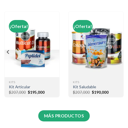
ta!
¡Oferta!
KITS
COSMÉTI
cular
Kit Saludable
BioCre
El
El
El
El
00
$
195,000
$
207,000
$
190,000
$
60,00
precio
precio
precio
precio
original
actual
original
actual
era:
es:
era:
es:
$207,000.
$195,000.
$207,000.
$190,000.
MÁS PRODUCTOS