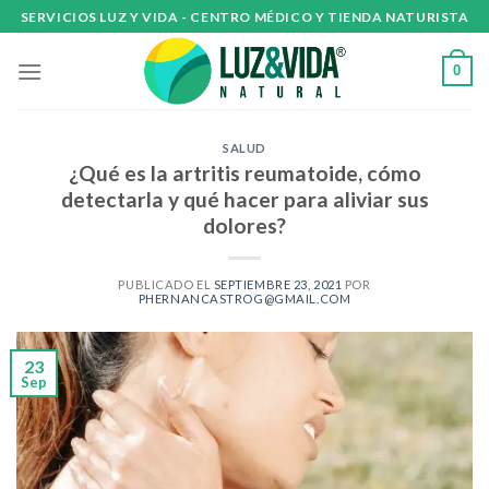
Skip
SERVICIOS LUZ Y VIDA - CENTRO MÉDICO Y TIENDA NATURISTA
to
content
0
SALUD
¿Qué es la artritis reumatoide, cómo
detectarla y qué hacer para aliviar sus
dolores?
PUBLICADO EL
SEPTIEMBRE 23, 2021
POR
PHERNANCASTROG@GMAIL.COM
23
Sep