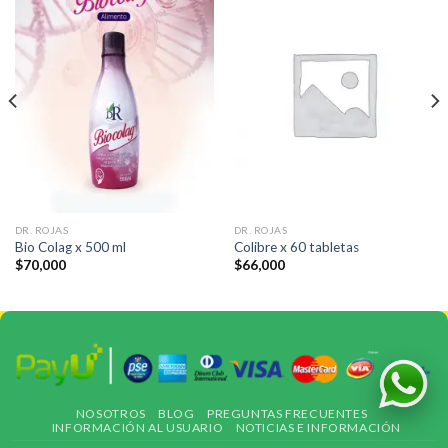
DR. ROJAS
DR. ROJAS
Bio Colag x 500 ml
Colibre x 60 tabletas
$
70,000
$
66,000
NOSOTROS
BLOG
PREGUNTAS FRECUENTES
INFORMACIÓN AL USUARIO
NOTICIAS E INFORMACIÓN