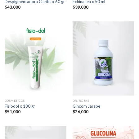
Despigmentadora Clarifit x 60 gr
Echinacea x 50 ml
$
43,000
$
39,000
COSMÉTICOS
DR. ROJAS
Fisiodol x 180 gr
Gincom Jarabe
$
51,000
$
26,000