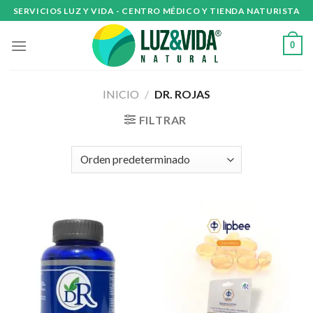
Skip
SERVICIOS LUZ Y VIDA - CENTRO MÉDICO Y TIENDA NATURISTA
to
content
0
INICIO
/
DR. ROJAS
FILTRAR