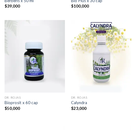
Berberis x 50 ml
Bio Plus x 30 cap
$
39,000
$
100,000
DR. ROJAS
DR. ROJAS
Bioprosit x 60 cap
Calyndra
$
50,000
$
23,000