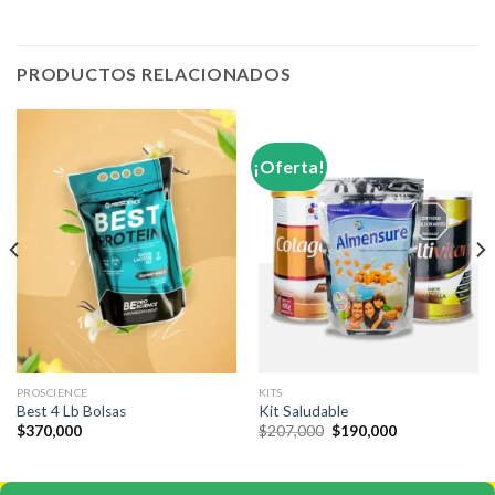
PRODUCTOS RELACIONADOS
¡Oferta!
PROSCIENCE
KITS
Best 4 Lb Bolsas
Kit Saludable
El
El
$
370,000
$
207,000
$
190,000
precio
precio
original
actual
era:
es:
$207,000.
$190,000.