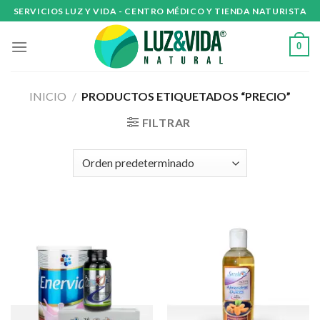
Skip
SERVICIOS LUZ Y VIDA - CENTRO MÉDICO Y TIENDA NATURISTA
to
content
0
INICIO
/
PRODUCTOS ETIQUETADOS “PRECIO”
FILTRAR