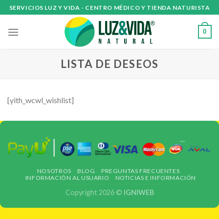
Skip
SERVICIOS LUZ Y VIDA - CENTRO MÉDICO Y TIENDA NATURISTA
to
content
0
LISTA DE DESEOS
[yith_wcwl_wishlist]
NOSOTROS
BLOG
PREGUNTAS FRECUENTES
INFORMACIÓN AL USUARIO
NOTICIAS E INFORMACIÓN
Copyright 2026 ©
IGNIWEB