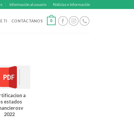
es
Información al usuario
Noticias e Información
0
E TI
CONTÁCTANOS
tificacion a
os estados
nancierosv
2022